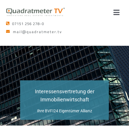
Zum
Inhalt
Toggl
springen
07151 256 278-0
Navig
Leistungen
mail@quadratmeter.tv
Netzwerk
Team
Kontakt
Interessensvertretung der
Immobilienwirtschaft
Ihre BVFI24 Eigentümer Allianz