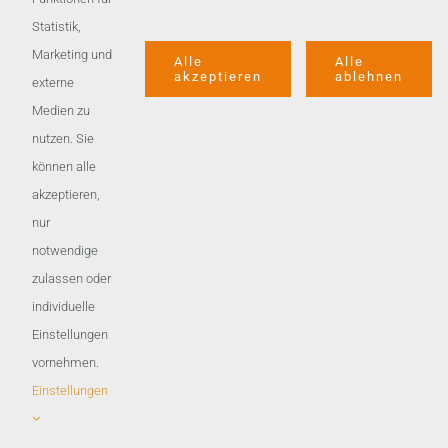
Statistik,
Toggle
Marketing und
Alle
Alle
Navigation
akzeptieren
ablehnen
externe
Datenschutz
Medien zu
nutzen. Sie
Impressum
können alle
akzeptieren,
nur
AGB
notwendige
zulassen oder
individuelle
Einstellungen
vornehmen.
Einstellungen