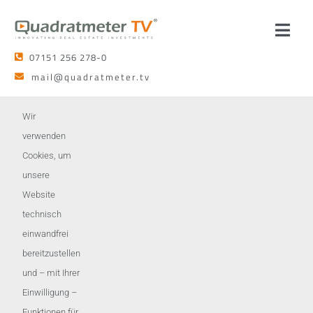
Zum
Inhalt
Toggl
springen
07151 256 278-0
Navig
Leistungen
mail@quadratmeter.tv
Netzwerk
Wir
Durch eine ansprechende Exposé-Gestaltung können Sie das
verwenden
Potenzial der Immobilie hervorheben und die Aufmerksamkeit
Cookies, um
Team
potenzieller Kunden auf sich ziehen.
unsere
Website
Kontakt
technisch
einwandfrei
bereitzustellen
und – mit Ihrer
Einwilligung –
Funktionen für